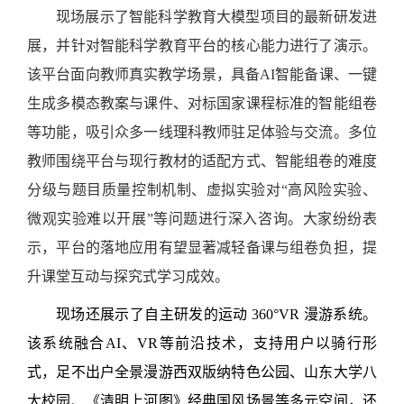
现场展示了智能科学教育大模型项目的最新研发进
展，并针对智能科学教育平台的核心能力进行了演示。
该平台面向教师真实教学场景，具备
AI
智能备课、一键
生成多模态教案与课件、对标国家课程标准的智能组卷
等功能，吸引众多一线理科教师驻足体验与交流。多位
教师围绕平台与现行教材的适配方式、智能组卷的难度
分级与题目质量控制机制、虚拟实验对
“
高风险实验、
微观实验难以开展
”
等问题进行深入咨询。大家纷纷表
示，平台的落地应用有望显著减轻备课与组卷负担，提
升课堂互动与探究式学习成效。
现场还展示了自主研发的运动
360°VR
漫游系统。
该系统融合
AI
、
VR
等前沿技术，支持用户以骑行形
式，足不出户全景漫游西双版纳特色公园、山东大学八
大校园、《清明上河图》经典国风场景等多元空间，还