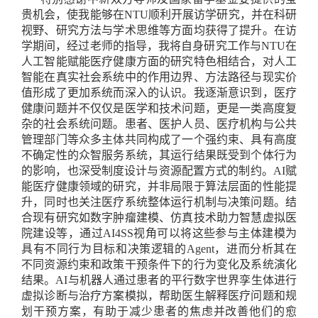
贵机会，使我能够在
NTU
顺利开展访学研究，并在科研
视野、研究方法与学术思维等方面均获得了提升。在访
学期间，经过老师的指导，我将自身研究工作与
NTU
在
人工智能赋能医疗健康方面的研究特色相结合，对人工
智能在真实社会系统中的作用边界、方法路径与现实价
值形成了更加系统而深入的认识。我逐渐意识到，医疗
健康问题并不仅仅是医学和技术问题，更是一类高度复
杂的社会系统问题。患者、医护人员、医疗机构与公共
管理部门等众多主体共同构成了一个强约束、具有高度
不确定性的众智服务系统，其运行结果既受到个体行为
的影响，也深受制度设计与资源配置方式的制约。
AI
赋
能医疗健康领域的研究，并非局限于算法层面的性能提
升，同时也关注医疗系统整体运行机制与决策问题。结
合现有研究如数字肿瘤建模、仿真技术助力智慧虚拟医
院建设等，通过
AI4SS
视角可以将这些参与主体建模为
具有不同行为目标和决策逻辑的
Agent
，进而分析其在
不同资源约束和政策干预条件下的行为变化及系统演化
结果。
AI
与机器人通过患者的平行数字世界孪生体进行
虚拟诊断与治疗方案模拟，帮助医生解释医疗问题和规
划干预方案，有助于减少患者的焦虑并改善他们的愈