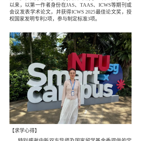
以来，以第一作者身份在
JAS
、
TAAS
、
ICWS
等期刊或
会议发表学术论文，并获得
ICWS 2025
最佳论文奖，授
权国家发明专利
2
项，参与制定标准
3
项。
【求学心得】
特别感谢中新双方导师及国家留学基金委提供的宝