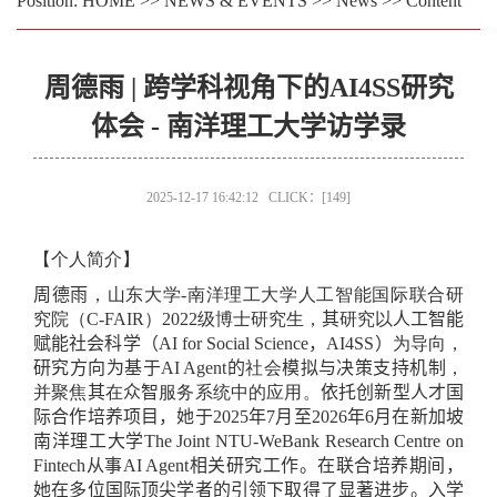
Position:
HOME
>>
NEWS & EVENTS
>>
News
>> Content
周德雨 | 跨学科视角下的AI4SS研究
体会 - 南洋理工大学访学录
2025-12-17 16:42:12 CLICK：[
149
]
【个人简介】
周德雨
，山东大学
-
南洋理工大学人工智能国际联合研
究院（
C-FAIR
）
2022
级博士研究生，
其
研究以
人工智能
赋能社会科学（
AI for Social Science
，
AI4SS
）
为导向，
研究方向为基于
AI Agent
的
社会
模拟与决策支持机制
，
并聚焦
其
在
众智
服务系统中的应用。
依托创新型人才国
际合作培养项目，她于
2025
年
7
月至
2026
年
6
月在新加坡
南洋理工大学
The Joint NTU-WeBank Research Centre on
Fintech
从事
AI Agent
相关研究工作。在联合培养期间，
她在多位国际顶尖学者的引领下取得了显著进步。入学